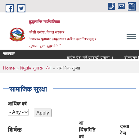
Skip to main content
बुद्धशान्ति गाउँपालिका
कोशी प्रदेश, नेपाल सरकार
"स्वास्थ्य,पूर्वाधार ,लघुउद्यम र कृषिमा क्रान्ति:समृद्ध र
सुशासनयुक्त बुद्धशान्ति "
समाचार
दररेट पेश गर्ने सम्बन्धी सूचना ।
वोलपत्र स्व
You are here
Home
»
विधुतीय शुसासन सेवा
» सामाजिक सुरक्षा
सामाजिक सुरक्षा
आर्थिक वर्ष
आ
दस्ता
शिर्षक
र्थिक
मिति
वेज
वर्ष