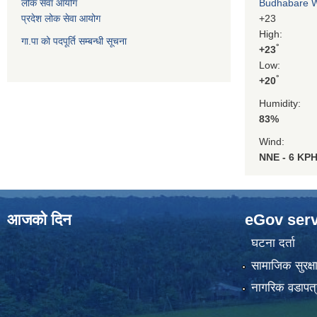
लोक सेवा आयोग
Budhabare 
प्रदेश लोक सेवा आयोग
+
23
High:
गा.पा को पदपूर्ति सम्बन्धी सूचना
°
+
23
Low:
°
+
20
Humidity:
83%
Wind:
NNE - 6 KP
आजको दिन
eGov serv
घटना दर्ता
सामाजिक सुरक्ष
नागरिक वडापत्