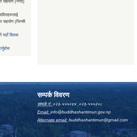
राप्त सहयोग (नगद)
भावितहरुलाई
ाप्त सहयोग (जिन्सी
्न
यहाँ क्लिक
र्नुहोस
सम्पर्क विवरण
सम्पर्क नं :
०२३-५५५०४४ ,०२३-५५५२०८
Email:
info@buddhashantimun.gov.np
Alternate email:
buddhashantimun@gmail.com