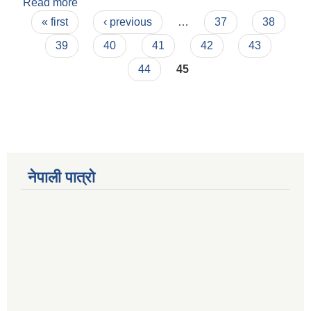
Read more
about लिखित ,प्रयोगात्मक तथा मौखिक अन्तरवार्ता सम्बन्धी
Pages
सूचना
« first
‹ previous
…
37
38
39
40
41
42
43
44
45
Municipal Office Automation System(MOAS)-Buddhashanti
नेपाली पात्रो