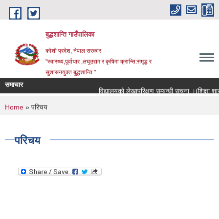
Skip to main content
बुद्धशान्ति गाउँपालिका
कोशी प्रदेश, नेपाल सरकार
"स्वास्थ्य,पूर्वाधार ,लघुउद्यम र कृषिमा क्रान्ति:समृद्ध र
सुशासनयुक्त बुद्धशान्ति "
समाचार
विद्यालयको लेखापरिक्षण सम्बन्धी सूचना ।(शिक्षा शाखा)
You are here
Home
» परिचय
परिचय