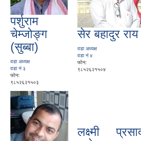
पर्शुराम
चेम्जोङ्ग
सेर बहादुर राय
(सुब्बा)
वडा अध्यक्ष
वडा नं ४
वडा अध्यक्ष
फोन:
वडा नं ३
९८५२६२१५०४
फोन:
९८५२६२१५०३
लक्ष्मी प्रसा