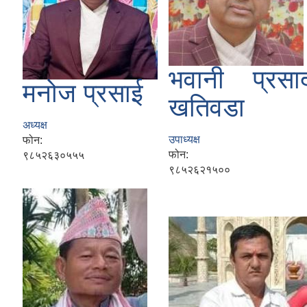
भवानी प्रसा
मनोज प्रसाई
Municipal Office Automation System(MOAS)-Buddhashanti
खतिवडा
अध्यक्ष
उपाध्यक्ष
फोन:
फोन:
९८५२६३०५५५
९८५२६२१५००