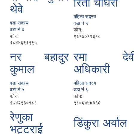
रिता चौधरी
थेवे
महिला सदस्य
वडा सदस्य
वडा नं ५
वडा नं ४
फोन:
फोन:
९८१४०१२३१०
९८४४६९९९९५
नर बहादुर
रमा देव
कुमाल
अधिकारी
वडा सदस्य
महिला सदस्य
वडा नं ५
वडा नं ६
फोन:
फोन:
९७४२९३०१८८
९८०६०४०३६६
रेणुका
डिं‌‌‌कुरा अर्याल
भट्टराई