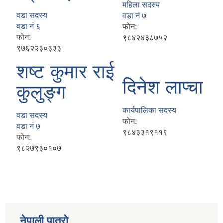
महिला सदस्य
वडा सदस्य
वडा नं ७
वडा नं ६
फोन:
फोन:
९८४२४३८७५२
९७६२२३०३३३
शष्ट कुमार राई
दिनेश लाप्चा
कुलुङ्ग
कार्यपालिका सदस्य
वडा सदस्य
फोन:
वडा नं ७
९८४३३१९११९
फोन:
९८२७९३०१०७
नेपाली पात्रो