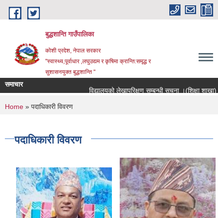
Skip to main content
बुद्धशान्ति गाउँपालिका
कोशी प्रदेश, नेपाल सरकार
"स्वास्थ्य,पूर्वाधार ,लघुउद्यम र कृषिमा क्रान्ति:समृद्ध र
सुशासनयुक्त बुद्धशान्ति "
समाचार
विद्यालयको लेखापरिक्षण सम्बन्धी सूचना ।(शिक्षा शाखा)
You are here
Home
» पदाधिकारी विवरण
पदाधिकारी विवरण