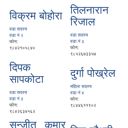
तिलनारान
विक्रम बोहोरा
रिजाल
वडा सदस्य
वडा सदस्य
वडा नं २
वडा नं ३
फोन:
फोन:
९८४२१०५८४०
९८५२६७३३५७
दिपक
दुर्गा पोख्रेल
सापकोटा
महिला सदस्य
वडा सदस्य
वडा नं ४
वडा नं ३
फोन:
फोन:
९८४४६११९०२
९८४२६३४५६२
सन्जीत कुमार